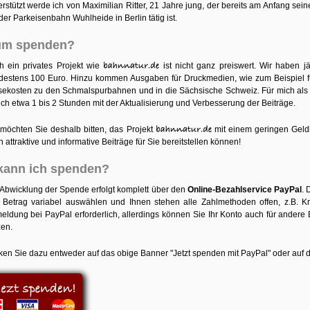
rstützt werde ich von Maximilian Ritter, 21 Jahre jung, der bereits am Anfang se
der Parkeisenbahn Wuhlheide in Berlin tätig ist.
um spenden?
h ein privates Projekt wie
ist nicht ganz preiswert. Wir haben 
destens 100 Euro. Hinzu kommen Ausgaben für Druckmedien, wie zum Beispiel fü
sekosten zu den Schmalspurbahnen und in die Sächsische Schweiz. Für mich als Sc
ich etwa 1 bis 2 Stunden mit der Aktualisierung und Verbesserung der Beiträge.
 möchten Sie deshalb bitten, das Projekt
mit einem geringen Geldb
 attraktive und informative Beiträge für Sie bereitstellen können!
kann ich spenden?
 Abwicklung der Spende erfolgt komplett über den
Online-Bezahlservice PayPal
. 
 Betrag variabel auswählen und Ihnen stehen alle Zahlmethoden offen, z.B. Kredi
eldung bei PayPal erforderlich, allerdings können Sie Ihr Konto auch für andere
zen.
cken Sie dazu entweder auf das obige Banner "Jetzt spenden mit PayPal" oder auf