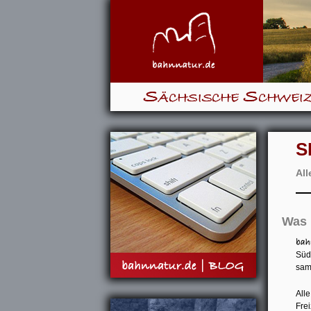
Sächsische Schwei
S
All
Was 
Süd
samt
All
Fre