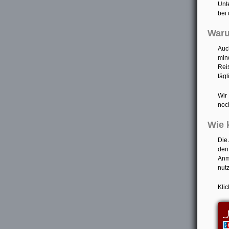
Unte
bei 
War
Auc
min
Rei
tägl
Wir
noch
Wie 
Die
den
Anm
nut
Kli