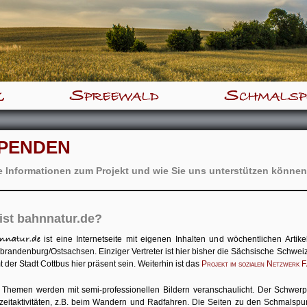
z
Spreewald
Schmalsp
PENDEN
e Informationen zum Projekt und wie Sie uns unterstützen können
ist bahnnatur.de?
ist eine Internetseite mit eigenen Inhalten und wöchentlichen Art
brandenburg/Ostsachsen. Einziger Vertreter ist hier bisher die Sächsische Schwe
 der Stadt Cottbus hier präsent sein. Weiterhin ist das
Projekt im sozialen Netzwerk 
e Themen werden mit semi-professionellen Bildern veranschaulicht. Der Schwerp
izeitaktivitäten, z.B. beim Wandern und Radfahren. Die Seiten zu den Schmalspu