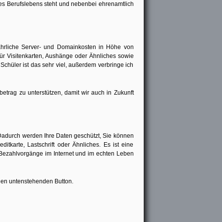
ines Berufslebens steht und nebenbei ehrenamtlich
jährliche Server- und Domainkosten in Höhe von
r Visitenkarten, Aushänge oder Ähnliches sowie
hüler ist das sehr viel, außerdem verbringe ich
etrag zu unterstützen, damit wir auch in Zukunft
Dadurch werden Ihre Daten geschützt, Sie können
tkarte, Lastschrift oder Ähnliches. Es ist eine
 Bezahlvorgänge im Internet und im echten Leben
 den untenstehenden Button.