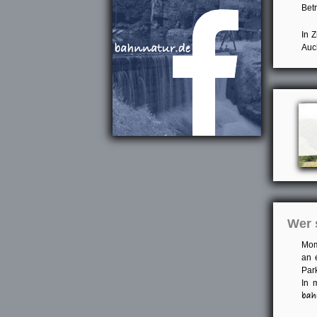
Bet
In Z
Auc
Wer 
Mom
an 
Par
In 