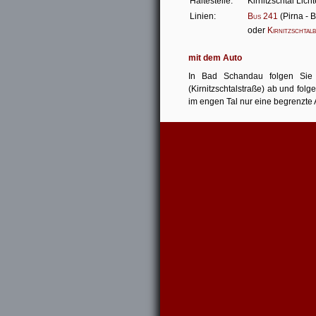
Haltestelle:
Kirnitzschtal Lich
Linien:
Bus 241
(Pirna - 
oder
Kirnitzschtal
mit dem Auto
In Bad Schandau folgen Sie 
(Kirnitzschtalstraße) ab und fol
im engen Tal nur eine begrenzte 