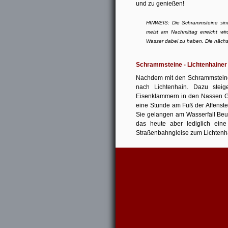
und zu genießen!
HINWEIS: Die Schrammsteine sind
meist am Nachmittag erreicht wir
Wasser dabei zu haben. Die nächst
Schrammsteine - Lichtenhainer
Nachdem mit den Schrammsteinen
nach Lichtenhain. Dazu steig
Eisenklammern in den Nassen Gr
eine Stunde am Fuß der Affenstei
Sie gelangen am Wasserfall Beut
das heute aber lediglich eine 
Straßenbahngleise zum Lichtenha