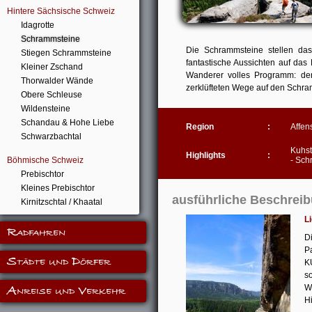
Hintere Sächsische Schweiz
Idagrotte
Schrammsteine
Die Schrammsteine stellen das
Stiegen Schrammsteine
fantastische Aussichten auf das
Kleiner Zschand
Wanderer volles Programm: der
Thorwalder Wände
zerklüfteten Wege auf den Schr
Obere Schleuse
Wildensteine
Schandau & Hohe Liebe
Region
:
Affen
Schwarzbachtal
Kuhst
Highlights
:
Böhmische Schweiz
- Sch
Prebischtor
Kleines Prebischtor
ausführliche Beschre
Kirnitzschtal / Khaatal
L
Radfahren
D
P
Städte und Dörfer
K
s
Anreise und Verkehr
W
H