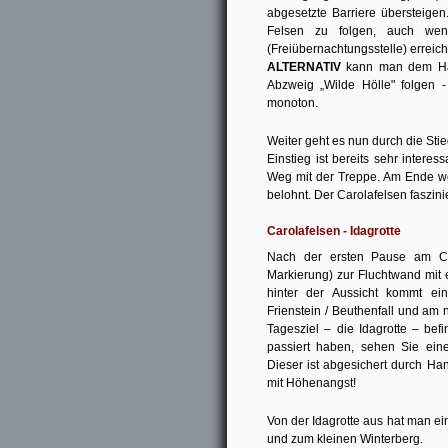
abgesetzte Barriere übersteige
Felsen zu folgen, auch we
(Freiübernachtungsstelle) erreich
ALTERNATIV
kann man dem Hau
Abzweig „Wilde Hölle" folgen 
monoton.
Weiter geht es nun durch die Stie
Einstieg ist bereits sehr interes
Weg mit der Treppe. Am Ende we
belohnt. Der Carolafelsen faszin
Carolafelsen - Idagrotte
Nach der ersten Pause am Ca
Markierung) zur Fluchtwand mit 
hinter der Aussicht kommt ei
Frienstein / Beuthenfall und am
Tagesziel – die Idagrotte – bef
passiert haben, sehen Sie ein
Dieser ist abgesichert durch Hand
mit Höhenangst!
Von der Idagrotte aus hat man ei
und zum kleinen Winterberg.