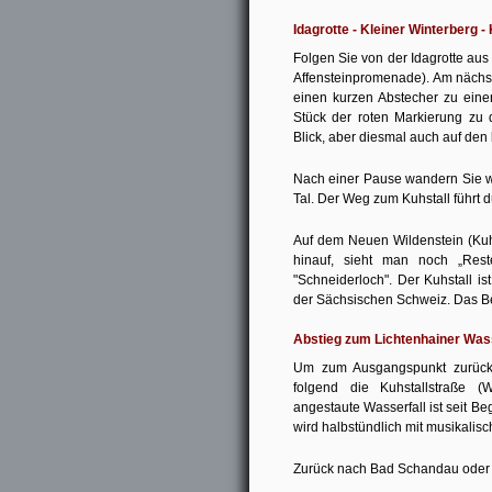
Idagrotte - Kleiner Winterberg -
Folgen Sie von der Idagrotte au
Affensteinpromenade). Am nächst
einen kurzen Abstecher zu eine
Stück der roten Markierung zu 
Blick, aber diesmal auch auf den
Nach einer Pause wandern Sie w
Tal. Der Weg zum Kuhstall führt d
Auf dem Neuen Wildenstein (Kuhst
hinauf, sieht man noch „Rest
"Schneiderloch". Der Kuhstall i
der Sächsischen Schweiz. Das Be
Abstieg zum Lichtenhainer Wass
Um zum Ausgangspunkt zurückz
folgend die Kuhstallstraße (
angestaute Wasserfall ist seit B
wird halbstündlich mit musikali
Zurück nach Bad Schandau oder z