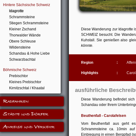
Hintere Sächsische Schweiz
Idagrotte
Schrammsteine
Stiegen Schrammsteine
Kleiner Zschand
Diese Wanderung zur Idagrotte is
SCHWEIZ besucht. Die Wanderung
Thorwalder Wände
Kuhstall. Sie genießen also gle
Obere Schleuse
könnte.
Wildensteine
Schandau & Hohe Liebe
Schwarzbachtal
Region
:
Affen
Böhmische Schweiz
Highlights
:
Carol
Prebischtor
Kleines Prebischtor
Kirnitzschtal / Khaatal
ausführliche Beschrei
Diese Wanderung befindet sich 
Radfahren
Schandau oder Ihrem Unterbring
Städte und Dörfer
Beuthenfall - Carolafelsen
Vom Beuthenfall aus geht es
Anreise und Verkehr
Schrammsteine ca. 10min auf
Einbiegung in einen Bergpfad (sc